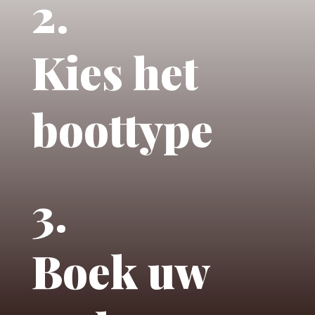
2.
Kies het
boottype
3.
Boek uw