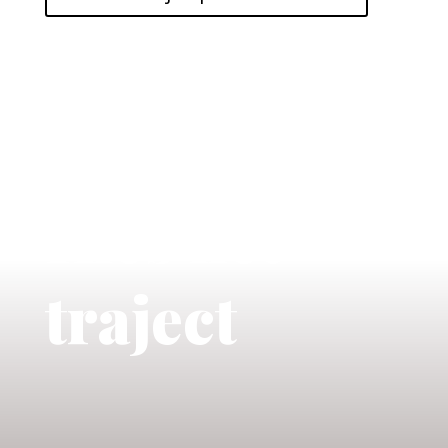
1.
Kies het
traject