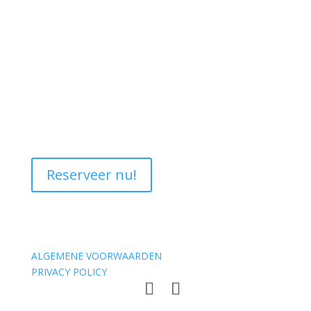
Reserveer nu!
ALGEMENE VOORWAARDEN
PRIVACY POLICY
Maatschappelijke zetel - Kano.be - Schransstraat 28 -