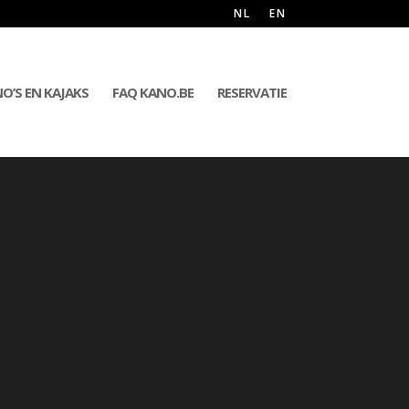
NL
EN
O’S EN KAJAKS
FAQ KANO.BE
RESERVATIE